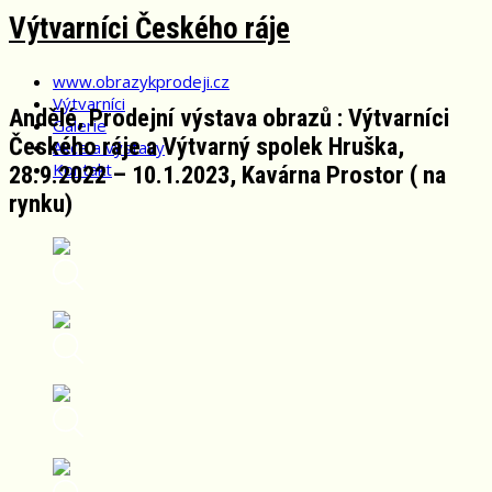
Skip
Výtvarníci Českého ráje
to
content
www.obrazykprodeji.cz
Výtvarníci
Andělé, Prodejní výstava obrazů : Výtvarníci
Galerie
Českého ráje a Výtvarný spolek Hruška,
Akce a výstavy
Kontakt
28.9.2022 – 10.1.2023, Kavárna Prostor ( na
rynku)