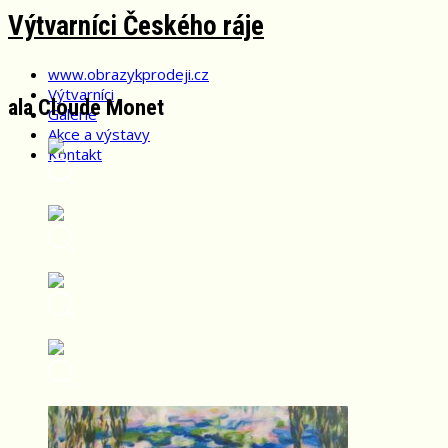
Skip
Výtvarníci Českého ráje
to
content
www.obrazykprodeji.cz
Výtvarníci
ala Cloude Monet
Galerie
Akce a výstavy
Kontakt