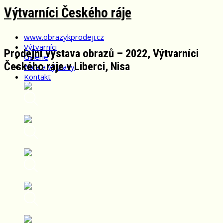
Skip
Výtvarníci Českého ráje
to
content
www.obrazykprodeji.cz
Výtvarníci
Prodejní výstava obrazů – 2022, Výtvarníci
Galerie
Českého ráje v Liberci, Nisa
Akce a výstavy
Kontakt