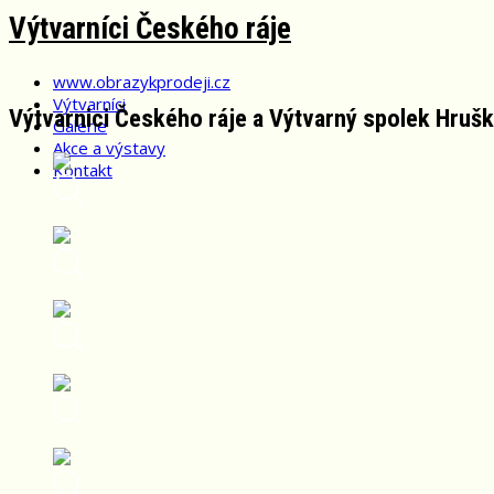
Skip
Výtvarníci Českého ráje
to
content
www.obrazykprodeji.cz
Výtvarníci
Výtvarnici Českého ráje a Výtvarný spolek Hrušk
Galerie
Akce a výstavy
Kontakt